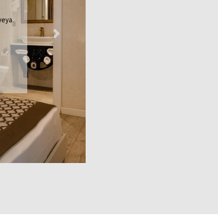
 veya
Next