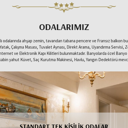
ODALARIMIZ
imalı odalarında ahşap zemin, tavandan tabana pencere ve Fransız balkon b
Yatak, Çalışma Masası, Tuvalet Aynası, Direkt Arama, Uyandırma Servisi, Zeng
nternet ve Elektronik Kapı Kilitleri bulunmaktadır. Banyolarda özel Ban
abin yahut Küvet, Saç Kurutma Makinesi, Havlu, Yangın Dedektörü mevc
ÇIFT KIŞILIK ODALAR