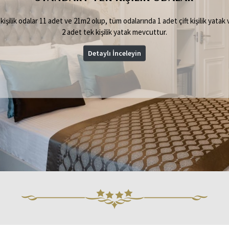
 kişilik odalar 17 adet ve 21m2 olup, tüm odalarında 1 adet çift kişilik yatak
2 adet tek kişilik yatak mevcuttur.
Detaylı İnceleyin