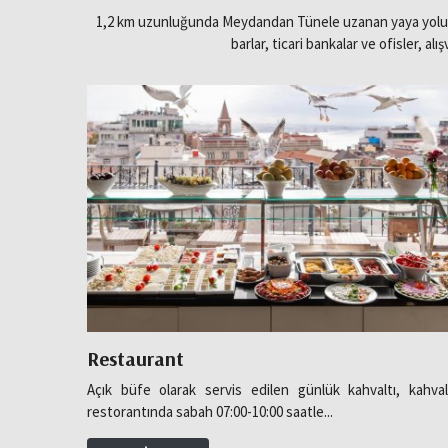
O
1,2 km uzunluğunda Meydandan Tünele uzanan yaya yolundan 
barlar, ticari bankalar ve ofisler, alı
d
a
l
a
r
O
Restaurant
tmosferini
Açık büfe olarak servis edilen günlük kahvaltı, kahval
t
restorantında sabah 07:00-10:00 saatle...